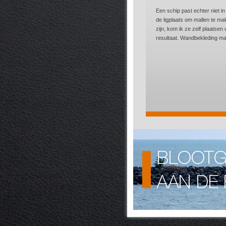
Een schip past echter niet 
de ligplaats om mallen te m
zijn, kom ik ze zelf plaatsen
resultaat. Wandbekleding maa