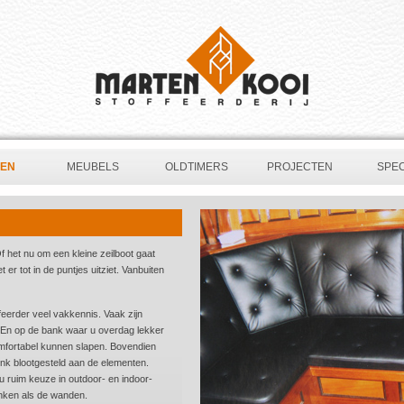
PEN
MEUBELS
OLDTIMERS
PROJECTEN
SPEC
f het nu om een kleine zeilboot gaat
et er tot in de puntjes uitziet. Vanbuiten
eerder veel vakkennis. Vaak zijn
. En op de bank waar u overdag lekker
 comfortabel kunnen slapen. Bovendien
link blootgesteld aan de elementen.
u ruim keuze in outdoor- en indoor-
nken als de wanden.