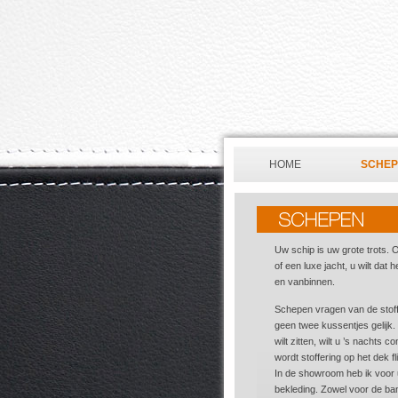
HOME
SCHE
Uw schip is uw grote trots. O
of een luxe jacht, u wilt dat h
en vanbinnen.
Schepen vragen van de stoff
geen twee kussentjes gelijk
wilt zitten, wilt u ’s nachts
wordt stoffering op het dek f
In de showroom heb ik voor 
bekleding. Zowel voor de ba